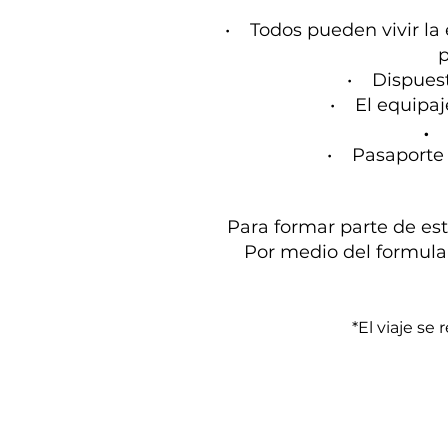
• Todos pueden vivir la 
posit
• Dispuesto 
• El equipaje p
.
I
• Pasaporte Vi
Para formar parte de est
Por medio del formular
*El viaje s