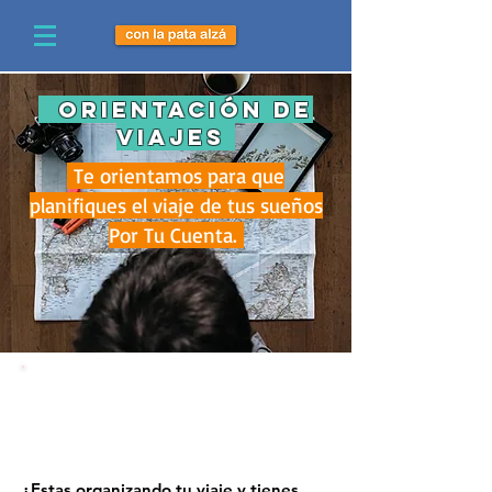
orientación de
viajes
Te orientamos para que
planifiques el viaje de tus sueños
Por Tu Cuenta.
¿Estas organizando tu viaje y tienes