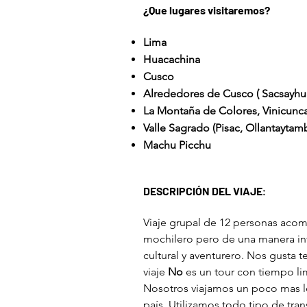
¿Que lugares visitaremos?
Lima
Huacachina
Cusco
Alrededores de Cusco ( Sacsayh
La Montaña de Colores, Vinicunc
Valle Sagrado (Pisac, Ollantaytam
Machu Picchu
DESCRIPCIÓN DEL VIAJE
:
Viaje grupal de 12 personas aco
mochilero pero de una manera int
cultural y aventurero. Nos gusta 
viaje
No
es un tour con tiempo li
Nosotros viajamos un poco mas le
país. Utilizamos todo tipo de tr