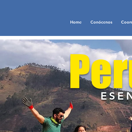
Home
Conócenos
Coord
Per
ESE