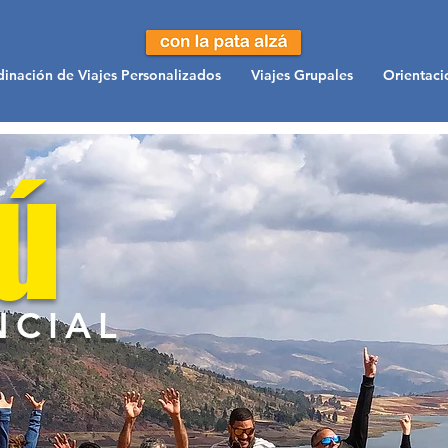
inación de Viajes Personalizados
Viajes Grupales
Orientaci
ú
NCIAL