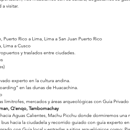
a visitar.
, Puerto Rico a Lima, Lima a San Juan Puerto Rico
a, Lima a Cusco
opuertos y traslados entre ciudades.
es
es)
vado experto en la cultura andina.
Boarding” en las dunas de Huacachina
.
co
s limitrofes, mercados y áreas arqueológicas con Guía Privado 
man, Q'enqo, Tambomachay
o hacia Aguas Calientes, Machu Picchu donde dormiremos una n
bus hacia la ciudadela y recorrido guiado con guía experto en 
Sagrado con Guía local y entradas a sitios arquelógicos como: P