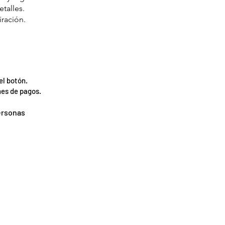
etalles.
ración.
el botón.
nes de pagos.
ersonas