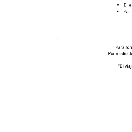
El e
Pasa
Para for
Por medio de
*El vi