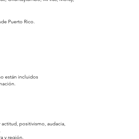
de Puerto Rico.
no están incluidos
ación. ​
actitud, positivismo, audacia,
.
a y región.