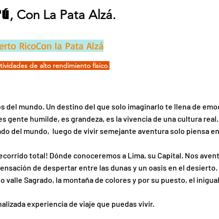
rú
, Con La Pata Alzá.
to RicoCon la Pata Alzá
tividades de alto rendimiento físico
.
 del mundo. Un destino del que solo imaginarlo te llena de emoció
 es gente humilde, es grandeza, es la vivencia de una cultura rea
ado del mundo, luego de vivir semejante aventura solo piensa en
corrido total! Dónde conoceremos a Lima, su Capital. Nos avent
e sensación de despertar entre las dunas y un oasis en el desier
valle Sagrado, la montaña de colores y por su puesto, el inigua
lizada experiencia de viaje que puedas vivir.