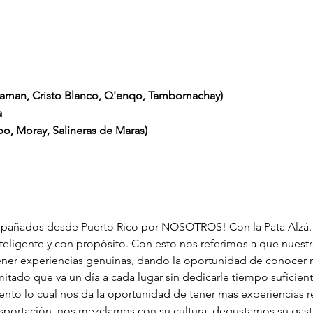
uaman, Cristo Blanco, Q'enqo, Tambomachay)
a
bo, Moray, Salineras de Maras)
mpañados desde Puerto Rico por NOSOTROS! Con la Pata Alzá. N
eligente y con propósito. Con esto nos referimos a que nuestr
tener experiencias genuinas, dando la oportunidad de conocer 
mitado que va un día a cada lugar sin dedicarle tiempo suficie
nto lo cual nos da la oportunidad de tener mas experiencias re
ansportación, nos mezclamos con su cultura, degustamos su ga