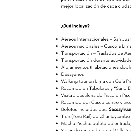
mejor localización de cada ciudad 
¿Qué incluye?
Aéreos Internacionales – San Juan
Aéreos nacionales – Cusco a Lim
Transportación – Traslados de Aer
Transportación durante actividad
Alojamientos (Habitaciones dobl
Desayunos
Walking tour en Lima con Guía Pri
Recorrido en Tubulares y “Sand 
Visita a destilería de Pisco en Pis
Recorrido por Cusco centro y área
Boletos Incluidos para
Sacsayhua
Tren (Perú Rail) de Ollantaytamb
Machu Picchu: boleto de entrada, 
2 días de recorrido por el Valle 