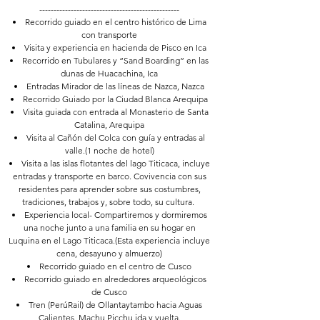
-------------------------------------------------
Recorrido guiado en el centro histórico de Lima
con transporte
Visita y experiencia en hacienda de Pisco en Ica
Recorrido en Tubulares y “Sand Boarding” en las
dunas de Huacachina, Ica
Entradas Mirador de las líneas de Nazca, Nazca
Recorrido Guiado por la Ciudad Blanca Arequipa
Visita guiada con entrada al Monasterio de Santa
Catalina, Arequipa
Visita al Cañón del Colca con guía y entradas al
valle.(1 noche de hotel)
Visita a las islas flotantes del lago Titicaca, incluye
entradas y transporte en barco. Covivencia con sus
residentes para aprender sobre sus costumbres,
tradiciones, trabajos y, sobre todo, su cultura.
Experiencia local- Compartiremos y dormiremos
una noche junto a una familia en su hogar en
Luquina en el Lago Titicaca.(Esta experiencia incluye
cena, desayuno y almuerzo)
Recorrido guiado en el centro de Cusco
Recorrido guiado en alrededores arqueológicos
de Cusco
Tren (PerúRail) de Ollantaytambo hacia Aguas
Calientes, Machu Picchu ida y vuelta.